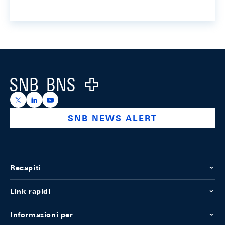
Footer
Logo
https://x.com/snb_bns
https://ch.linkedin.com/company/swiss-national-ba
https://www.youtube.com/@swissnationalbank
SNB NEWS ALERT
Recapiti
Link rapidi
Informazioni per