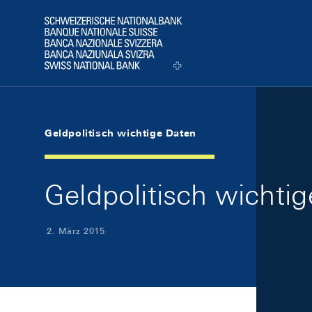
Skip Links Navigation
Header
Logo
Geldpolitisch wichtige Daten
Geldpolitisch wichti
2. März 2015