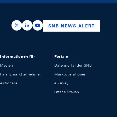
https://x.com/snb_bns
https://ch.linkedin.com/company/swiss-nation
https://www.youtube.com/@swissnation
SNB NEWS ALERT
Informationen für
Portale
Medien
Datenportal der SNB
Finanzmarktteilnehmer
Marktoperationen
Aktionäre
eSurvey
Offene Stellen