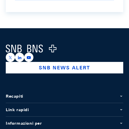
Footer
Logo
https://x.com/snb_bns
https://ch.linkedin.com/company/swiss-national-ba
https://www.youtube.com/@swissnationalbank
SNB NEWS ALERT
Recapiti
Link rapidi
Informazioni per