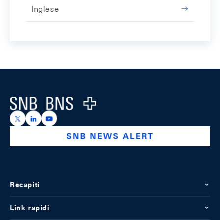
Inglese
Footer
Logo
https://x.com/snb_bns
https://ch.linkedin.com/company/swiss-national-ba
https://www.youtube.com/@swissnationalbank
SNB NEWS ALERT
Recapiti
Link rapidi