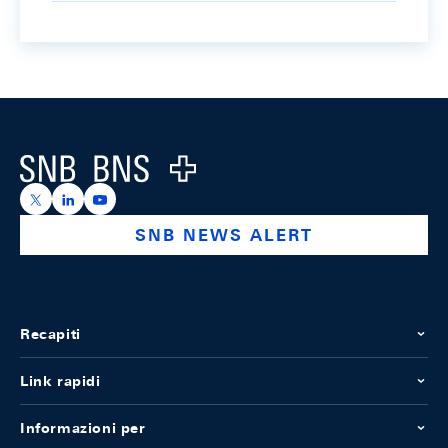
Footer
Logo
https://x.com/snb_bns
https://ch.linkedin.com/company/swiss-national-ba
https://www.youtube.com/@swissnationalbank
SNB NEWS ALERT
Recapiti
Link rapidi
Informazioni per