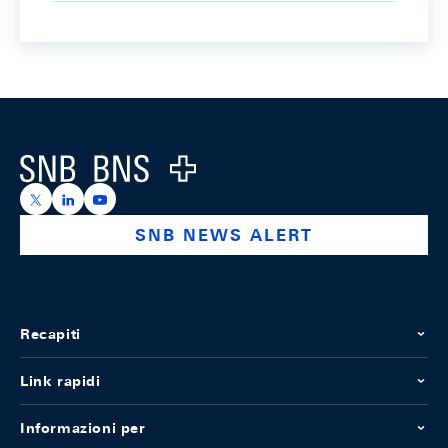
Footer
Logo
https://x.com/snb_bns
https://ch.linkedin.com/company/swiss-national-ba
https://www.youtube.com/@swissnationalbank
SNB NEWS ALERT
Recapiti
Link rapidi
Informazioni per