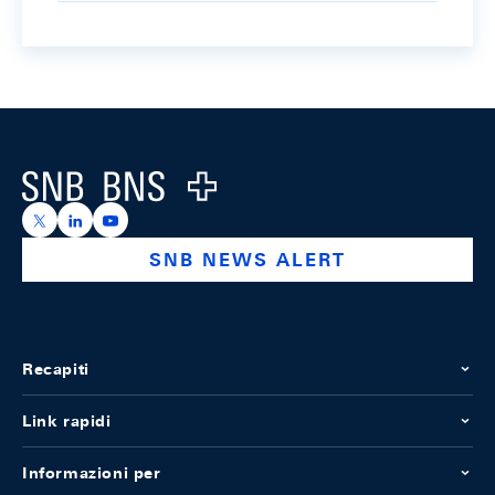
Footer
Logo
https://x.com/snb_bns
https://ch.linkedin.com/company/swiss-national-ba
https://www.youtube.com/@swissnationalbank
SNB NEWS ALERT
Recapiti
Link rapidi
Informazioni per