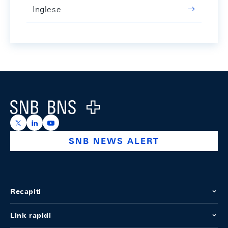
Inglese
Footer
Logo
https://x.com/snb_bns
https://ch.linkedin.com/company/swiss-national-ba
https://www.youtube.com/@swissnationalbank
SNB NEWS ALERT
Recapiti
Link rapidi