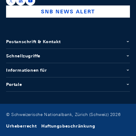
https://x.com/snb_bns
https://ch.linkedin.com/company/swiss-national-ba
https://www.youtube.com/@swissnationalbank
SNB NEWS ALERT
Postanschrift & Kontakt
Schnellzugriffe
Informationen für
Portale
© Schweizerische Nationalbank, Zürich (Schweiz) 2026
Urheberrecht
Haftungsbeschränkung