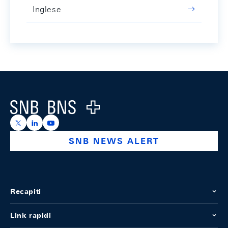
Inglese
Footer
Logo
https://x.com/snb_bns
https://ch.linkedin.com/company/swiss-national-ba
https://www.youtube.com/@swissnationalbank
SNB NEWS ALERT
Recapiti
Link rapidi