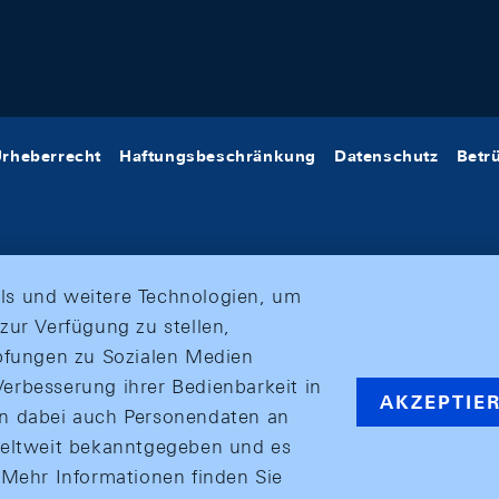
rheberrecht
Haftungsbeschränkung
Datenschutz
Betr
ls und weitere Technologien, um
zur Verfügung zu stellen,
üpfungen zu Sozialen Medien
erbesserung ihrer Bedienbarkeit in
AKZEPTIE
en dabei auch Personendaten an
weltweit bekanntgegeben und es
ehr Informationen finden Sie