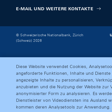
E-MAIL UND WEITERE KONTAKTE
U
© Schweizerische Nationalbank, Zürich
(Schweiz) 2026
Diese Website verwendet Cookies, Analysetoo
angeforderte Funktionen, Inhalte und Dienste 
angezeigte Inhalte zu personalisieren, Verkn
anzubieten und die Nutzung der Website zur V
anonymisierter Form zu analysieren. Es werd
Dienstleister von Videodiensten ins Ausland 
kommen deren Analysetools zur Anwendung. M