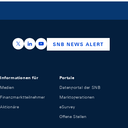
https://x.com/snb_bns
https://ch.linkedin.com/company/swiss-nation
https://www.youtube.com/@swissnation
SNB NEWS ALERT
Informationen für
Portale
Medien
Datenportal der SNB
Finanzmarktteilnehmer
Marktoperationen
Aktionäre
eSurvey
Offene Stellen