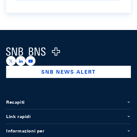
Footer
Logo
https://x.com/snb_bns
https://ch.linkedin.com/company/swiss-national-ba
https://www.youtube.com/@swissnationalbank
SNB NEWS ALERT
Recapiti
Link rapidi
Informazioni per