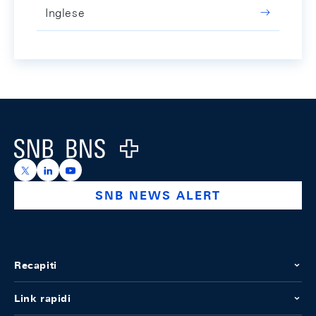
Inglese
Footer
Logo
https://x.com/snb_bns
https://ch.linkedin.com/company/swiss-national-ba
https://www.youtube.com/@swissnationalbank
SNB NEWS ALERT
Recapiti
Link rapidi