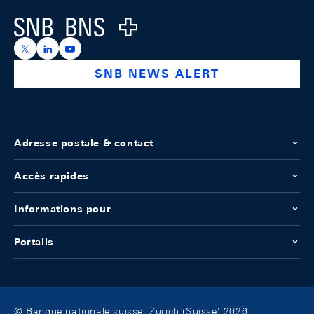
Logo
https://x.com/snb_bns
https://ch.linkedin.com/company/swiss-national-ba
https://www.youtube.com/@swissnationalbank
SNB NEWS ALERT
Adresse postale & contact
Accès rapides
Informations pour
Portails
© Banque nationale suisse, Zurich (Suisse) 2026