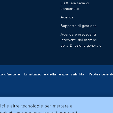
L'attuale serie di
banconote
Agenda
Rapporto di gestione
Agenda e precedenti
interventi dei membri
della Direzione generale
tto d'autore
Limitazione della responsabilità
Protezione de
tici e altre tecnologie per mettere a
ichiesti, per personalizzare i contenuti