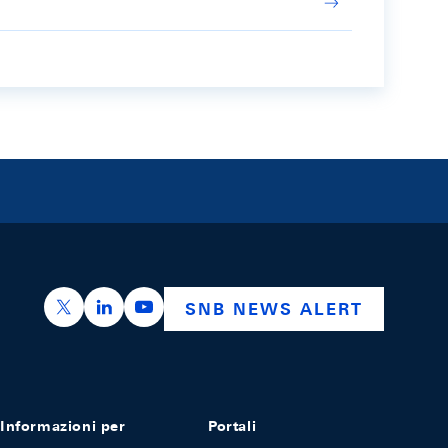
https://x.com/snb_bns
https://ch.linkedin.com/company/swiss-nation
https://www.youtube.com/@swissnation
SNB NEWS ALERT
Informazioni per
Portali