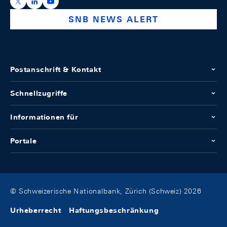
https://x.com/snb_bns
https://ch.linkedin.com/company/swiss-national-ba
https://www.youtube.com/@swissnationalbank
SNB NEWS ALERT
Postanschrift & Kontakt
Schnellzugriffe
Informationen für
Portale
© Schweizerische Nationalbank, Zürich (Schweiz) 2026
Urheberrecht
Haftungsbeschränkung