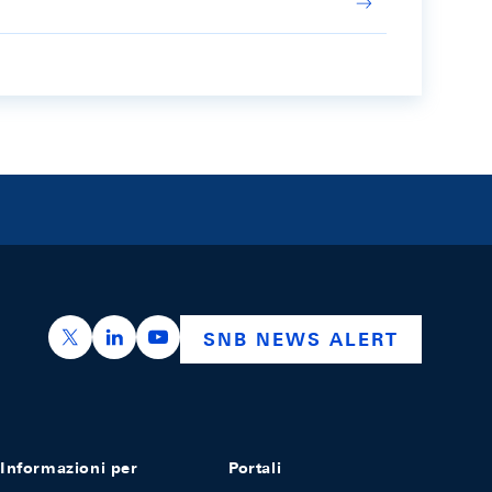
https://x.com/snb_bns
https://ch.linkedin.com/company/swiss-nation
https://www.youtube.com/@swissnation
SNB NEWS ALERT
Informazioni per
Portali