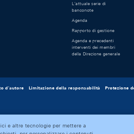
L'attuale serie di
banconote
Agenda
Rapporto di gestione
Agenda e precedenti
interventi dei membri
della Direzione generale
tto d'autore
Limitazione della responsabilità
Protezione de
tici e altre tecnologie per mettere a
ichiesti, per personalizzare i contenuti