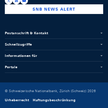
https://x.com/snb_bns
https://ch.linkedin.com/company/swiss-national-ba
https://www.youtube.com/@swissnationalbank
SNB NEWS ALERT
Postanschrift & Kontakt
Schnellzugriffe
Informationen für
Portale
© Schweizerische Nationalbank, Zürich (Schweiz) 2026
Urheberrecht
Haftungsbeschränkung