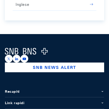
Inglese
Footer
Logo
https://x.com/snb_bns
https://ch.linkedin.com/company/swiss-national-ba
https://www.youtube.com/@swissnationalbank
SNB NEWS ALERT
Recapiti
Link rapidi