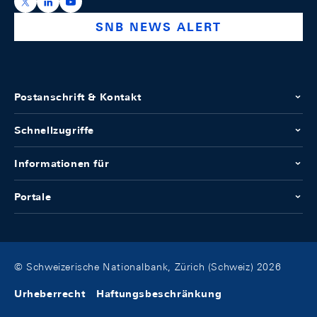
https://x.com/snb_bns
https://ch.linkedin.com/company/swiss-national-ba
https://www.youtube.com/@swissnationalbank
SNB NEWS ALERT
Postanschrift & Kontakt
Schnellzugriffe
Informationen für
Portale
© Schweizerische Nationalbank, Zürich (Schweiz) 2026
Urheberrecht
Haftungsbeschränkung