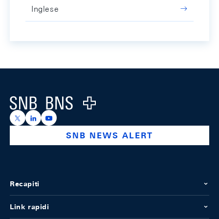
Inglese
Footer
Logo
https://x.com/snb_bns
https://ch.linkedin.com/company/swiss-national-ba
https://www.youtube.com/@swissnationalbank
SNB NEWS ALERT
Recapiti
Link rapidi