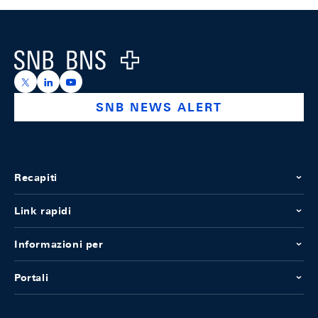
Footer
Logo
https://x.com/snb_bns
https://ch.linkedin.com/company/swiss-national-ba
https://www.youtube.com/@swissnationalbank
SNB NEWS ALERT
Recapiti
Link rapidi
Informazioni per
Portali