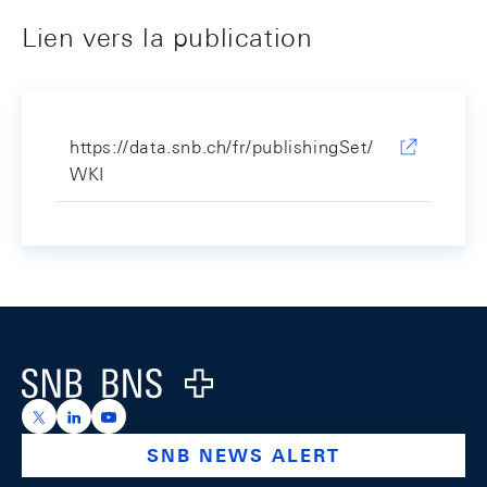
Lien vers la publication
https://data.snb.ch/fr/publishingSet/
WKI
Footer
Logo
https://x.com/snb_bns
https://ch.linkedin.com/company/swiss-national-ba
https://www.youtube.com/@swissnationalbank
SNB NEWS ALERT