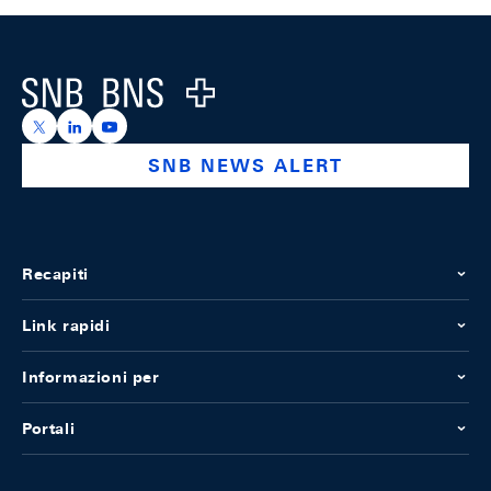
Footer
Logo
https://x.com/snb_bns
https://ch.linkedin.com/company/swiss-national-ba
https://www.youtube.com/@swissnationalbank
SNB NEWS ALERT
Recapiti
Link rapidi
Informazioni per
Portali