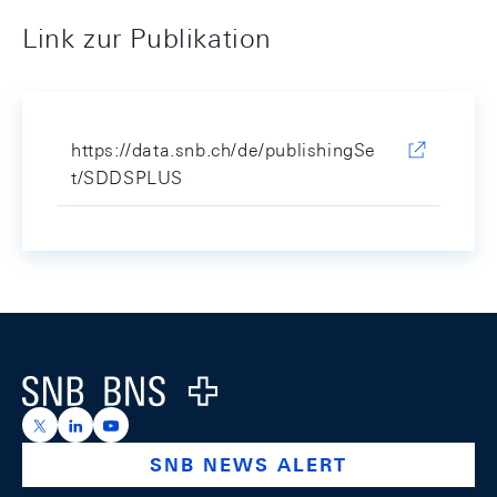
Link zur Publikation
https://data.snb.ch/de/publishingSe
t/SDDSPLUS
Footer
Logo
https://x.com/snb_bns
https://ch.linkedin.com/company/swiss-national-ba
https://www.youtube.com/@swissnationalbank
SNB NEWS ALERT