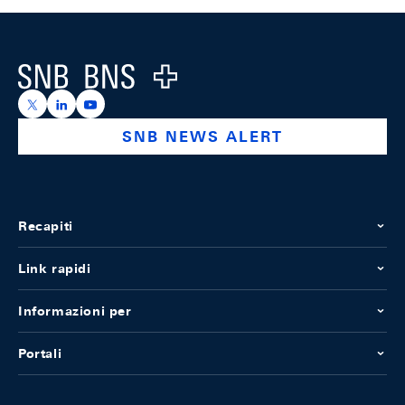
Footer
Logo
https://x.com/snb_bns
https://ch.linkedin.com/company/swiss-national-ba
https://www.youtube.com/@swissnationalbank
SNB NEWS ALERT
Recapiti
Link rapidi
Informazioni per
Portali