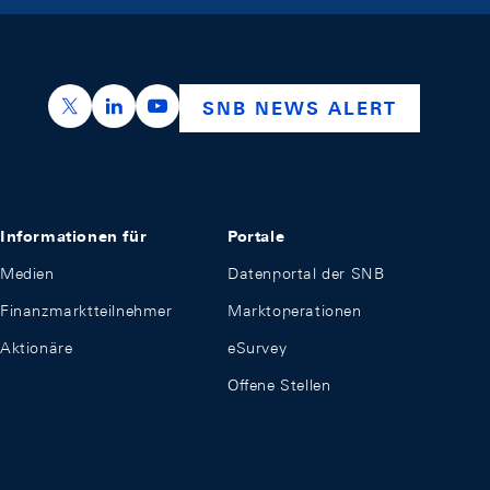
https://x.com/snb_bns
https://ch.linkedin.com/company/swiss-nation
https://www.youtube.com/@swissnation
SNB NEWS ALERT
Informationen für
Portale
Medien
Datenportal der SNB
Finanzmarktteilnehmer
Marktoperationen
Aktionäre
eSurvey
Offene Stellen