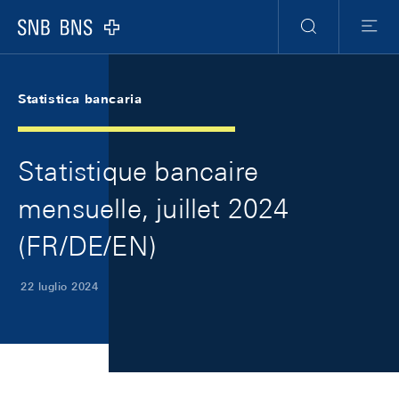
Skip Links Navigation
Header
Meta Navigation
Logo
Ricerca
Menu
Statistica bancaria
Statistique bancaire
mensuelle, juillet 2024
(FR/DE/EN)
22 luglio 2024