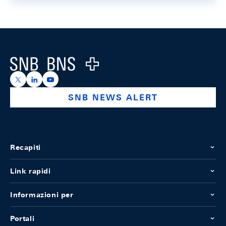
Footer
Logo
https://x.com/snb_bns
https://ch.linkedin.com/company/swiss-national-ba
https://www.youtube.com/@swissnationalbank
SNB NEWS ALERT
Recapiti
Link rapidi
Informazioni per
Portali