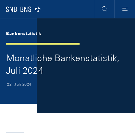
Skip Links Navigation
Header
Meta Navigation
Logo
Suche
Menu
Bankenstatistik
Monatliche Bankenstatistik,
Juli 2024
22. Juli 2024