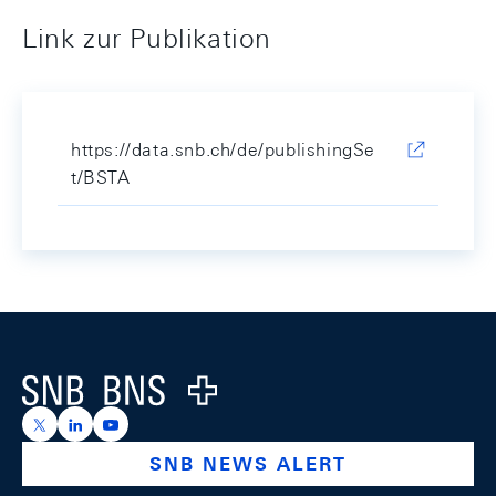
Link zur Publikation
https://data.snb.ch/de/publishingSe
t/BSTA
Footer
Logo
https://x.com/snb_bns
https://ch.linkedin.com/company/swiss-national-ba
https://www.youtube.com/@swissnationalbank
SNB NEWS ALERT