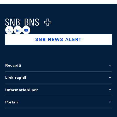
Footer
Logo
https://x.com/snb_bns
https://ch.linkedin.com/company/swiss-national-ba
https://www.youtube.com/@swissnationalbank
SNB NEWS ALERT
Recapiti
Link rapidi
Informazioni per
Portali