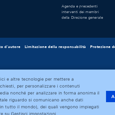
Agenda e precedenti
interventi dei membri
della Direzione generale
tto d'autore
Limitazione della responsabilità
Protezione de
tici e altre tecnologie per mettere a
ichiesti, per personalizzare i contenuti
 media nonché per analizzare in forma anonima il
A
 A tale riguardo si comunicano anche dati
o (in tutto il mondo), dei quali vengono impiegati
care su Gestisci impostazioni.