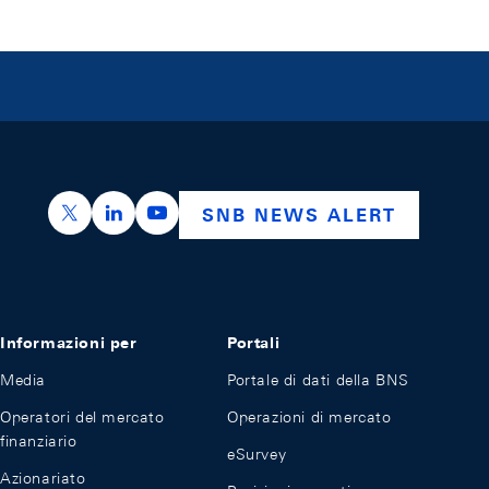
https://x.com/snb_bns
https://ch.linkedin.com/company/swiss-nation
https://www.youtube.com/@swissnation
SNB NEWS ALERT
Informazioni per
Portali
Media
Portale di dati della BNS
Operatori del mercato
Operazioni di mercato
finanziario
eSurvey
Azionariato