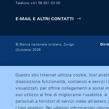
Telefono +41 58 631 00 00
E-MAIL E ALTRI CONTATTI
Diri
© Banca nazionale svizzera, Zurigo
(Svizzera) 2026
Questo sito Internet utilizza cookie, tool anali
disposizione funzionalità, contenuti e servizi r
visualizzati, per offrire collegamenti a social
suo utilizzo al fine di migliorarne l'usabilità.
personali a fornitori di servizi video all'ester
i tool analitici. Per ulteriori informazioni clic