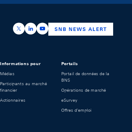
https://x.com/snb_bns
https://ch.linkedin.com/company/swiss-nation
https://www.youtube.com/@swissnation
SNB NEWS ALERT
Informations pour
Portails
Médias
Portail de données de la
BNS
Participants au marché
financier
Opérations de marché
Actionnaires
eSurvey
Offres d'emploi