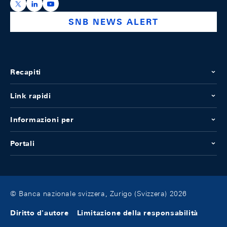
https://x.com/snb_bns
https://ch.linkedin.com/company/swiss-national-ba
https://www.youtube.com/@swissnationalbank
SNB NEWS ALERT
Recapiti
Link rapidi
Informazioni per
Portali
© Banca nazionale svizzera, Zurigo (Svizzera) 2026
Diritto d'autore
Limitazione della responsabilità