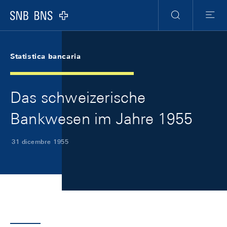
Skip Links Navigation
Header
Meta Navigation
Logo
Ricerca
Menu
Statistica bancaria
Das schweizerische
Bankwesen im Jahre 1955
31 dicembre 1955