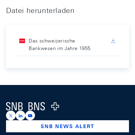
Datei herunterladen
Das schweizerische
Bankwesen im Jahre 1955
Footer
Logo
https://x.com/snb_bns
https://ch.linkedin.com/company/swiss-national-ba
https://www.youtube.com/@swissnationalbank
SNB NEWS ALERT