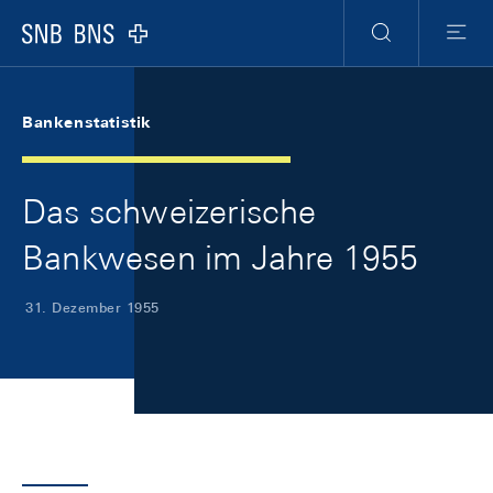
Skip Links Navigation
Header
Meta Navigation
Logo
Suche
Menu
Bankenstatistik
Das schweizerische
Bankwesen im Jahre 1955
31. Dezember 1955