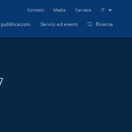
Meta Navigation
Contatti
Media
Carriera
IT
 pubblicazioni
Servizi ed eventi
Ricerca
7