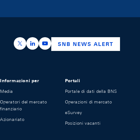
https://x.com/snb_bns
https://ch.linkedin.com/company/swiss-nation
https://www.youtube.com/@swissnation
SNB NEWS ALERT
Informazioni per
Portali
Media
Portale di dati della BNS
Operatori del mercato
Operazioni di mercato
finanziario
eSurvey
Azionariato
Posizioni vacanti