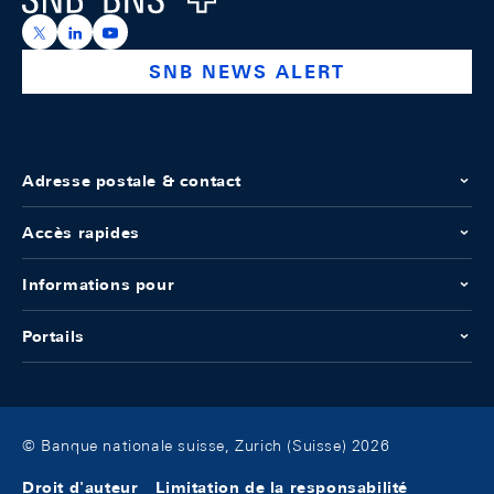
https://x.com/snb_bns
https://ch.linkedin.com/company/swiss-national-ba
https://www.youtube.com/@swissnationalbank
SNB NEWS ALERT
Adresse postale & contact
Accès rapides
Informations pour
Portails
© Banque nationale suisse, Zurich (Suisse) 2026
Droit d'auteur
Limitation de la responsabilité