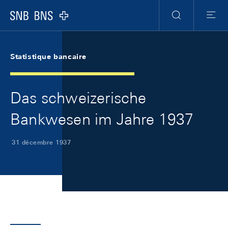
Skip Links Navigation
Header
Meta Navigation
Logo
Recherche
Menu
Statistique bancaire
Das schweizerische
Bankwesen im Jahre 1937
31 décembre 1937