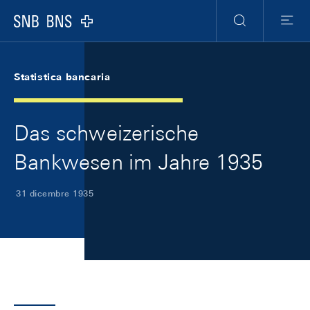
Skip Links Navigation
Header
Meta Navigation
Logo
Ricerca
Menu
Statistica bancaria
Das schweizerische
Bankwesen im Jahre 1935
31 dicembre 1935