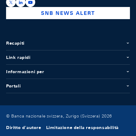
https://x.com/snb_bns
https://ch.linkedin.com/company/swiss-national-ba
https://www.youtube.com/@swissnationalbank
SNB NEWS ALERT
Recapiti
Link rapidi
Informazioni per
Portali
© Banca nazionale svizzera, Zurigo (Svizzera) 2026
Diritto d'autore
Limitazione della responsabilità