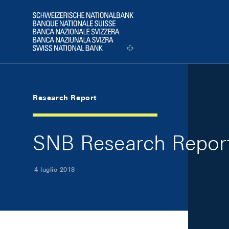
Skip Links Navigation
Header
Logo
Research Report
SNB Research Repor
4 luglio 2018