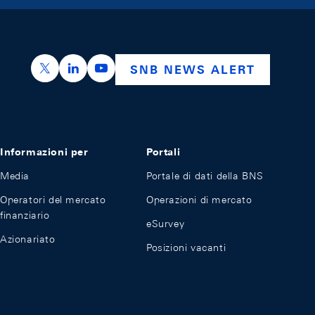
https://x.com/snb_bns
https://ch.linkedin.com/company/swiss-nation
https://www.youtube.com/@swissnation
SNB NEWS ALERT
Informazioni per
Portali
Media
Portale di dati della BNS
Operatori del mercato
Operazioni di mercato
finanziario
eSurvey
Azionariato
Posizioni vacanti