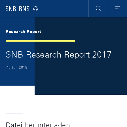
Skip Links Navigation
Header
Meta Navigation
Logo
Suche
Menu
Research Report
SNB Research Report 2017
4. Juli 2018
Datei herunterladen