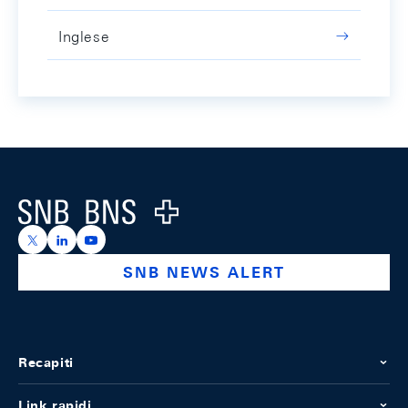
Inglese
Footer
Logo
https://x.com/snb_bns
https://ch.linkedin.com/company/swiss-national-ba
https://www.youtube.com/@swissnationalbank
SNB NEWS ALERT
Recapiti
Link rapidi