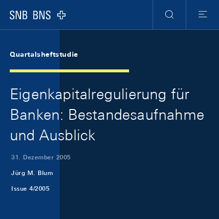
Skip Links Navigation
Header
Meta Navigation
Logo
Suche
Menu
Quartalsheftstudie
Eigenkapitalregulierung für
Banken: Bestandesaufnahme
und Ausblick
31. Dezember 2005
Jürg M. Blum
Issue 4/2005