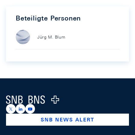
Beteiligte Personen
Jürg M. Blum
Footer
Logo
https://x.com/snb_bns
https://ch.linkedin.com/company/swiss-national-ba
https://www.youtube.com/@swissnationalbank
SNB NEWS ALERT