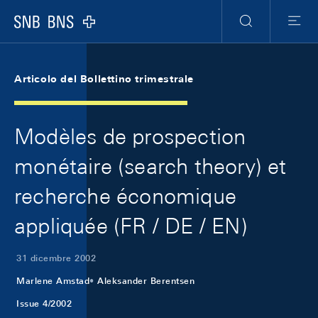
Skip Links Navigation
Header
Meta Navigation
Logo
Ricerca
Menu
Articolo del Bollettino trimestrale
Modèles de prospection
monétaire (search theory) et
recherche économique
appliquée (FR / DE / EN)
31 dicembre 2002
Marlene Amstad
Aleksander Berentsen
Issue 4/2002