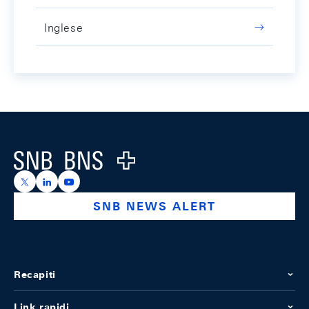
Inglese
Footer
Logo
https://x.com/snb_bns
https://ch.linkedin.com/company/swiss-national-ba
https://www.youtube.com/@swissnationalbank
SNB NEWS ALERT
Recapiti
Link rapidi