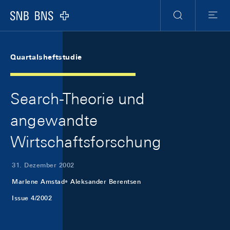
Skip Links Navigation
Header
Meta Navigation
Logo
Suche
Menu
Quartalsheftstudie
Search-Theorie und
angewandte
Wirtschaftsforschung
31. Dezember 2002
Marlene Amstad
Aleksander Berentsen
Issue 4/2002