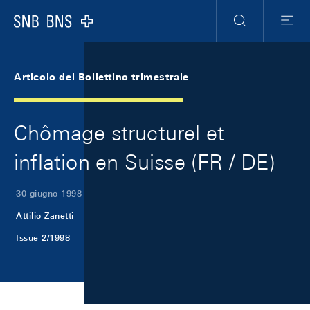
Skip Links Navigation
Header
Meta Navigation
Logo
Ricerca
Menu
Articolo del Bollettino trimestrale
Chômage structurel et
inflation en Suisse (FR / DE)
30 giugno 1998
Attilio Zanetti
Issue 2/1998