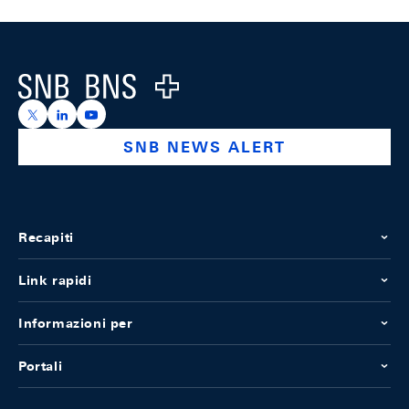
Footer
Logo
https://x.com/snb_bns
https://ch.linkedin.com/company/swiss-national-ba
https://www.youtube.com/@swissnationalbank
SNB NEWS ALERT
Recapiti
Link rapidi
Informazioni per
Portali