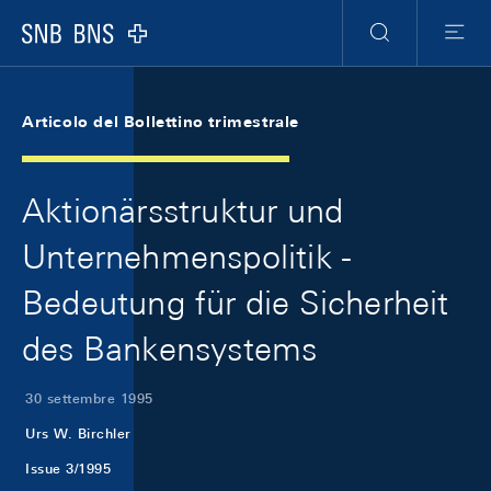
Skip Links Navigation
Header
Meta Navigation
Logo
Ricerca
Menu
Articolo del Bollettino trimestrale
Aktionärsstruktur und
Unternehmenspolitik -
Bedeutung für die Sicherheit
des Bankensystems
30 settembre 1995
Urs W. Birchler
Issue 3/1995