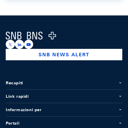
Footer
Logo
https://x.com/snb_bns
https://ch.linkedin.com/company/swiss-national-ba
https://www.youtube.com/@swissnationalbank
SNB NEWS ALERT
Recapiti
Link rapidi
Informazioni per
Portali