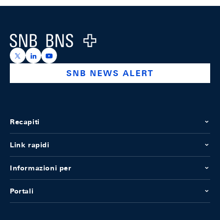
Footer
Logo
https://x.com/snb_bns
https://ch.linkedin.com/company/swiss-national-ba
https://www.youtube.com/@swissnationalbank
SNB NEWS ALERT
Recapiti
Link rapidi
Informazioni per
Portali