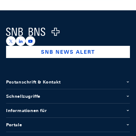
Footer
Logo
https://x.com/snb_bns
https://ch.linkedin.com/company/swiss-national-ba
https://www.youtube.com/@swissnationalbank
SNB NEWS ALERT
Postanschrift & Kontakt
Schnellzugriffe
Informationen für
Portale