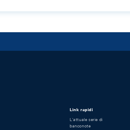
Link rapidi
L'attuale serie di
banconote