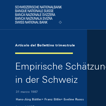
Skip Links Navigation
Header
Logo
Articolo del Bollettino trimestrale
Empirische Schätzun
in der Schweiz
31 marzo 1987
Hans-Jürg Büttler
Franz Ettlin
Eveline Ruoss