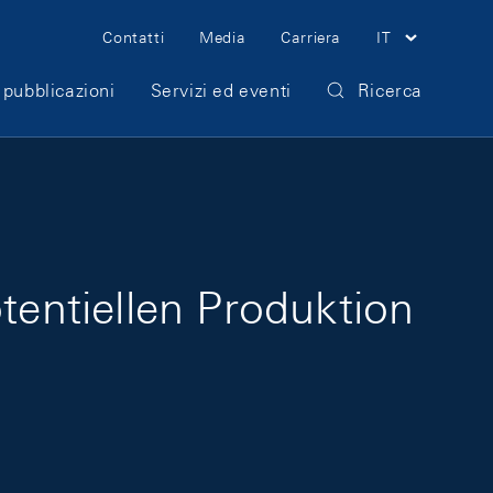
Meta Navigation
Contatti
Media
Carriera
IT
 pubblicazioni
Servizi ed eventi
Ricerca
entiellen Produktion