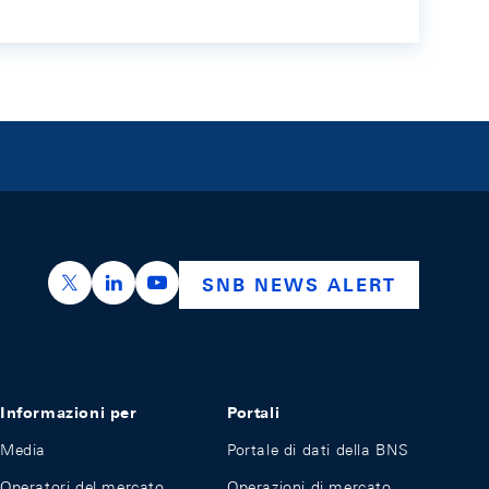
https://x.com/snb_bns
https://ch.linkedin.com/company/swiss-nation
https://www.youtube.com/@swissnation
SNB NEWS ALERT
Informazioni per
Portali
Media
Portale di dati della BNS
Operatori del mercato
Operazioni di mercato