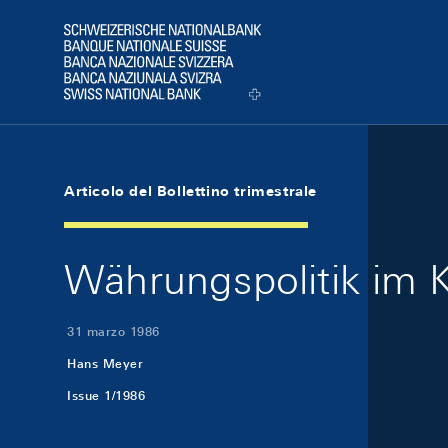
Skip Links Navigation
Header
Logo
Articolo del Bollettino trimestrale
Währungspolitik im K
31 marzo 1986
Hans Meyer
Issue 1/1986