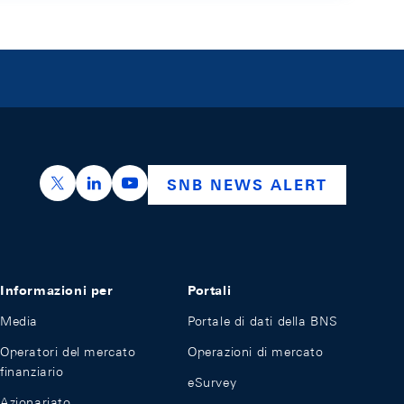
https://x.com/snb_bns
https://ch.linkedin.com/company/swiss-nation
https://www.youtube.com/@swissnation
SNB NEWS ALERT
Informazioni per
Portali
Media
Portale di dati della BNS
Operatori del mercato
Operazioni di mercato
finanziario
eSurvey
Azionariato