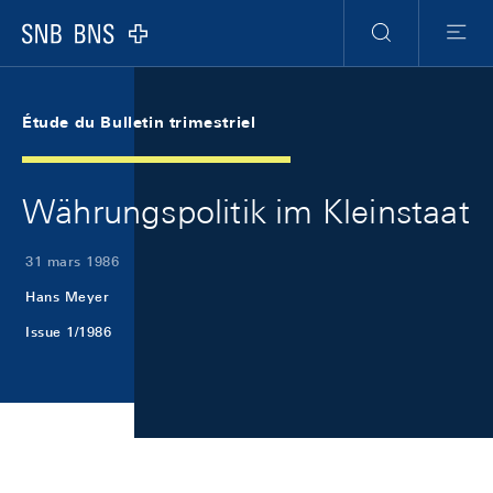
Skip Links Navigation
Header
Meta Navigation
Logo
Recherche
Menu
Étude du Bulletin trimestriel
Währungspolitik im Kleinstaat
31 mars 1986
Hans Meyer
Issue 1/1986