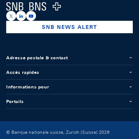
Logo
https://x.com/snb_bns
https://ch.linkedin.com/company/swiss-national-ba
https://www.youtube.com/@swissnationalbank
SNB NEWS ALERT
Adresse postale & contact
Accès rapides
Informations pour
Portails
© Banque nationale suisse, Zurich (Suisse) 2026